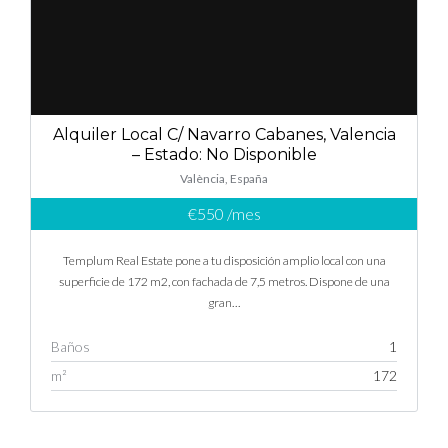
Log in
Don't have an account?
Sign Up
Alquiler Local C/ Navarro Cabanes, Valencia
– Estado: No Disponible
Username
València, España
€550
/mes
Password
Templum Real Estate pone a tu disposición amplio local con una
superficie de 172 m2, con fachada de 7,5 metros. Dispone de una
gran…
LOGIN
Baños
1
m²
172
Lost your password?