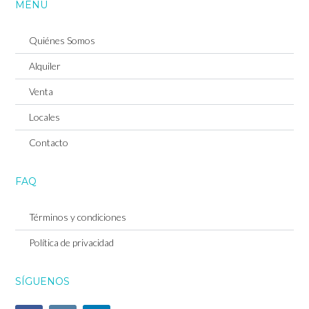
MENU
Quiénes Somos
Alquiler
Venta
Locales
Contacto
Log in
FAQ
Don't have an account?
Sign Up
Términos y condiciones
Username
Política de privacidad
SÍGUENOS
Password