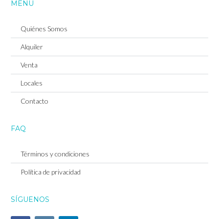
MENU
Quiénes Somos
Alquiler
Venta
Locales
Contacto
Log in
FAQ
Don't have an account?
Sign Up
Términos y condiciones
Username
Política de privacidad
SÍGUENOS
Password