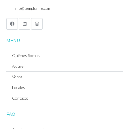
info@templumre.com
MENU
Quiénes Somos
Alquiler
Venta
Locales
Contacto
Log in
Don't have an account?
Sign Up
FAQ
Username