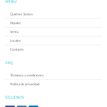
MENU
Quiénes Somos
Alquiler
Venta
Locales
Contacto
Log in
FAQ
Don't have an account?
Sign Up
Términos y condiciones
Username
Política de privacidad
SÍGUENOS
Password