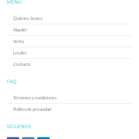
MENU
Quiénes Somos
Alquiler
Venta
Locales
Contacto
Log in
FAQ
Don't have an account?
Sign Up
Términos y condiciones
Username
Política de privacidad
SÍGUENOS
Password